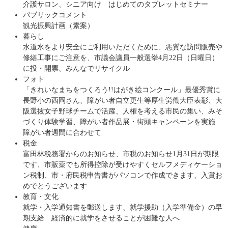
介護サロン、シニア向け はじめてのタブレットセミナー
パブリックコメント
観光振興計画（素案）
暮らし
水道水をより安全にご利用いただくために、悪質な訪問販売や
修繕工事にご注意を、市議会議員一般選挙4月22日（日曜日）
に投・開票、みんなでリサイクル
フォト
「きれいなまちをつくろう!!はがき絵コンクール」最優秀賞に
長野小の西岡さん、障がい者自立更生等厚生労働大臣表彰、大
阪選抜女子野球チームで活躍、人権を考える市民の集い、みそ
づくり体験学習、障がい者作品展・街頭キャンペーンを実施
障がい者週間に合わせて
税金
富田林税務署からのお知らせ、市税のお知らせ1月31日が期限
です、市販薬でも所得控除が受けやすくセルフメディケーショ
ン税制、市・府民税申告書がパソコンで作成できます、入賞お
めでとうございます
教育・文化
就学・入学通知書を郵送します、就学援助（入学準備金）の早
期支給 経済的に就学をさせることが困難な人へ