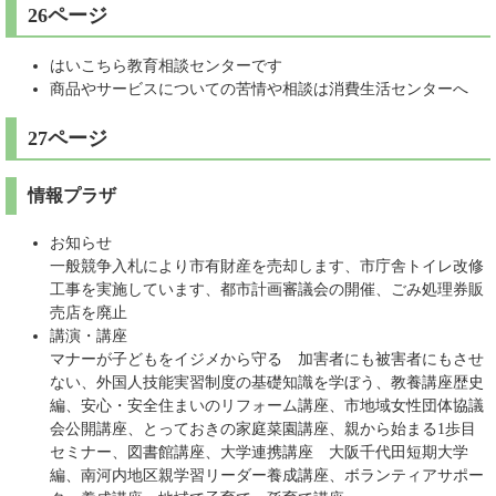
26ページ
はいこちら教育相談センターです
商品やサービスについての苦情や相談は消費生活センターへ
27ページ
情報プラザ
お知らせ
一般競争入札により市有財産を売却します、市庁舎トイレ改修
工事を実施しています、都市計画審議会の開催、ごみ処理券販
売店を廃止
講演・講座
マナーが子どもをイジメから守る 加害者にも被害者にもさせ
ない、外国人技能実習制度の基礎知識を学ぼう、教養講座歴史
編、安心・安全住まいのリフォーム講座、市地域女性団体協議
会公開講座、とっておきの家庭菜園講座、親から始まる1歩目
セミナー、図書館講座、大学連携講座 大阪千代田短期大学
編、南河内地区親学習リーダー養成講座、ボランティアサポー