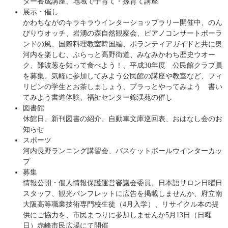
ター養成講座、地域で子育て・孫育て講座
展示・催し
かわちながのキラキラウインターショップラリー開催中、のん
びりウオッチ、岩湧の森自然観察会、ピアノコンサートポーラ
ンドの風、国際料理教室韓国編、ボランティアガイドと共に奥
河内を楽しむ、ぶらっと高野街道、みなみかわち歴史ウオー
ク、難波葱を知って食べよう！、平成30年度 公民館クラブ員
を募集、気軽に参加してみよう公民館の講座や教室など、フィ
リピンの学生とお茶しましょう、プラっとやってみよう 書い
てみよう書道体験、福祉センター錦渓苑の催し
図書館
休館日、新刊図書の紹介、自動車文庫巡回表、おはなし会のお
知らせ
スポーツ
河内長野ランニング講習会、バスケットボールウインターカッ
プ
募集
情報公開・個人情報保護運営審議会委員、日本語サロン日曜日
スタッフ、観光パンフレットに広告を掲載しませんか、府立南
大阪高等職業技術専門校生徒（4月入学）、リサイクル本の提
供にご協力を、市民まつりに参加しませんか5月13日（日曜
日）赤峰市民広場にて開催