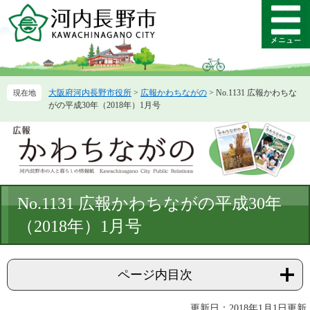
ペ
メ
ー
ニ
メ
ジ
ュ
ニ
の
ー
ュ
先
を
ー
頭
飛
大阪府河内長野市役所
>
広報かわちながの
>
No.1131 広報かわちな
で
ば
がの平成30年（2018年）1月号
す。
し
て
本
文
へ
本
No.1131 広報かわちながの平成30年
文
（2018年）1月号
ページ内目次
更新日：2018年1月1日更新