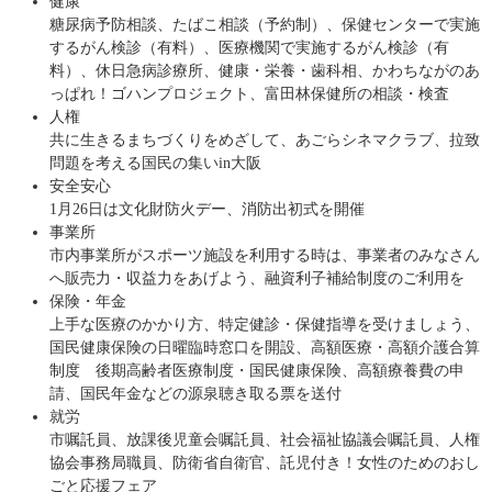
健康
糖尿病予防相談、たばこ相談（予約制）、保健センターで実施
するがん検診（有料）、医療機関で実施するがん検診（有
料）、休日急病診療所、健康・栄養・歯科相、かわちながのあ
っぱれ！ゴハンプロジェクト、富田林保健所の相談・検査
人権
共に生きるまちづくりをめざして、あごらシネマクラブ、拉致
問題を考える国民の集いin大阪
安全安心
1月26日は文化財防火デー、消防出初式を開催
事業所
市内事業所がスポーツ施設を利用する時は、事業者のみなさん
へ販売力・収益力をあげよう、融資利子補給制度のご利用を
保険・年金
上手な医療のかかり方、特定健診・保健指導を受けましょう、
国民健康保険の日曜臨時窓口を開設、高額医療・高額介護合算
制度 後期高齢者医療制度・国民健康保険、高額療養費の申
請、国民年金などの源泉聴き取る票を送付
就労
市嘱託員、放課後児童会嘱託員、社会福祉協議会嘱託員、人権
協会事務局職員、防衛省自衛官、託児付き！女性のためのおし
ごと応援フェア