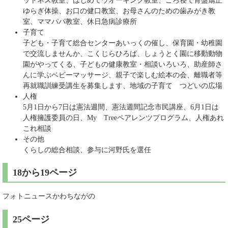
ットネス教室、はじめてウオーキング教室、ごろ寝で骨盤矯正
ゆらぎ体操、お口の健口教室、お母さんのための歯みがき教
室、ママパパ教室、休日急病診療所
子育て
子ども・子育て総合センターあいっくの催し、保育園・幼稚園
で交流しませんか、こくじらひろば、しょうとく園に移動動物
園がやってくる、子どもの健康教室・相談いろいろ、助産師さ
んに学ぶベビーマッサージ、親子で楽しむ絵本の会、離職者等
再就職訓練受講生を募集します、地域の子育て つどいの広場
人権
5月1日から7日は憲法週間、憲法週間記念市民講座、6月1日は
人権擁護委員の日、My Treeペアレンツプログラム、人権あれ
これ相談
その他
くらしの総合相談、参与に河野氏を選任
18から19ページ
フォトニュースかわちながの
25ページ