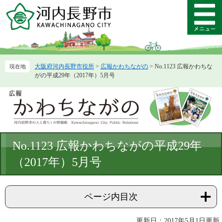
ペ
メ
ー
ニ
メ
ジ
ュ
ニ
の
ー
ュ
先
を
ー
頭
飛
大阪府河内長野市役所
>
広報かわちながの
>
No.1123 広報かわちな
で
ば
がの平成29年（2017年）5月号
す。
し
て
本
文
へ
本
No.1123 広報かわちながの平成29年
文
（2017年）5月号
ページ内目次
更新日：2017年5月1日更新