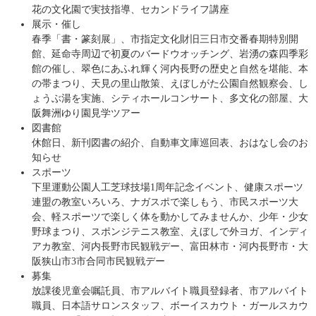
花の文化園で実技指導、セカンドライフ講座
展示・催し
春季「書・篆刻展」、市指定文化財旧三日市交番春期特別開
館、延命寺周辺で初夏のバードウオッチング、岩湧の森四季彩
館の催し、翠色にあふれ輝く河内長野の歴史と自然を堪能、本
の帯まつり、天見の里山散策、えぼしがた公園自然観察会、し
ょうぶ湯を実施、シティホールコンサート、多文化の部屋、大
阪舞洲ゆり園見学ツアー
図書館
休館日、新刊図書の紹介、自動車文庫巡回表、おはなし会のお
知らせ
スポーツ
下里運動公園人工芝球技場1周年記念イベント、健康スポーツ
連盟の教室いろいろ、ナガスポで楽しもう、市民スポーツ大
会、軽スポーツで楽しく体を動かしてみませんか、少年・少女
野球まつり、スポンジテニス教室、えぼしで外ヨガ、インディ
アカ教室、河内長野市民観戦デー、富田林市・河内長野市・大
阪狭山市3市合同市民観戦デー
募集
放課後児童会嘱託員、市アルバイト職員登録者、市アルバイト
職員、日本語サロンスタッフ、ボーイスカウト・ガールスカウ