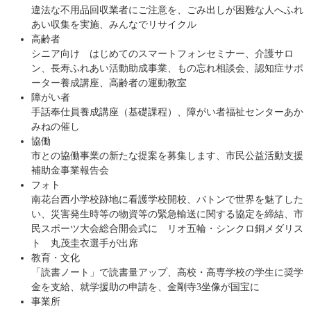
違法な不用品回収業者にご注意を、ごみ出しが困難な人へふれ
あい収集を実施、みんなでリサイクル
高齢者
シニア向け はじめてのスマートフォンセミナー、介護サロ
ン、長寿ふれあい活動助成事業、もの忘れ相談会、認知症サポ
ーター養成講座、高齢者の運動教室
障がい者
手話奉仕員養成講座（基礎課程）、障がい者福祉センターあか
みねの催し
協働
市との協働事業の新たな提案を募集します、市民公益活動支援
補助金事業報告会
フォト
南花台西小学校跡地に看護学校開校、バトンで世界を魅了した
い、災害発生時等の物資等の緊急輸送に関する協定を締結、市
民スポーツ大会総合開会式に リオ五輪・シンクロ銅メダリス
ト 丸茂圭衣選手が出席
教育・文化
「読書ノート」で読書量アップ、高校・高専学校の学生に奨学
金を支給、就学援助の申請を、金剛寺3坐像が国宝に
事業所