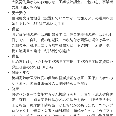
大阪労働局からのお知らせ、工業統計調査にご協力を、事業者
の取り組みを応援
安全安心
住宅用火災警報器は設置していますか、防犯カメラの運用を開
始しました、5月は宅地防災月間
税金
固定資産税の納付は納期限までに、軽自動車税の納付は5月31
日までに、自動車税の納期限、市税納付が困難な場合は早めに
ご相談を、税理士による無料税務相談（予約制）、所得（課
税）証明書の発行 6月5日から開始
税金
納め忘れはないですか平成28年度市税、平成29年度固定資産公
課証明書の発行は5月から
保険・年金
後期高齢者医療制度の保険料軽減措置を改正、国保加入者のみ
なさまへ、国民健康保険の日曜臨時窓口を開設
健康
保健センターで実施するがん検診（有料）、青年・成人健康診
査（有料）、歯周疾患検診などの受診券を送付、理学療法士に
よる相談、糖尿病予防相談、かわちながのあっぱれ！ゴハンプ
ロジェクト、健康・栄養・歯科相談、40代からのはじめてフィ