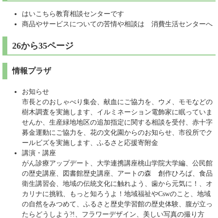
はいこちら教育相談センターです
商品やサービスについての苦情や相談は 消費生活センターへ
26から35ページ
情報プラザ
お知らせ
市長とのおしゃべり集会、献血にご協力を、ウメ、モモなどの
樹木調査を実施します、イルミネーション電飾家に眠っていま
せんか、生産緑地地区の追加指定に関する相談を受付、赤十字
募金運動にご協力を、花の文化園からのお知らせ、市役所でク
ールビズを実施します、ふるさと応援寄附金
講演・講座
がん診療アップデート、大学連携講座桃山学院大学編、公民館
の歴史講座、図書館歴史講座、アートの森 創作ひろば、食品
衛生講習会、地域の伝統文化に触れよう、歯から元気に！、オ
カリナに挑戦、もっと知ろうよ！地域福祉やCswのこと、地域
の自然をみつめて、ふるさと歴史学習館の歴史体験、腹が立っ
たらどうしよう?!、フラワーデザイン、美しい写真の撮り方