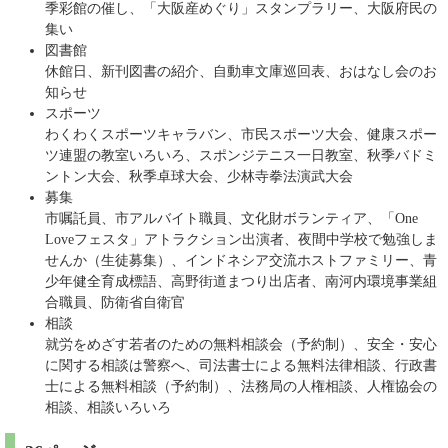
季彩館の催し、「大阪産めぐり」スタンプラリー、大阪府民の
集い
図書館
休館日、新刊図書の紹介、自動車文庫巡回表、おはなし会のお
知らせ
スポーツ
わくわくスポーツキャラバン、市民スポーツ大会、健康スポー
ツ連盟の教室いろいろ、スポンジテニス一日教室、秋季バドミ
ントン大会、秋季卓球大会、少林寺拳法演武大会
募集
市嘱託員、市アルバイト職員、文化財ボランティア、「One
Loveフェスタ」アトラクション出演者、夜間中学校で勉強しま
せんか（生徒募集）、インドネシア交流ホストファミリー、青
少年健全育成標語、高野街道まつり出店者、南河内環境事業組
合職員、防衛省自衛官
相談
就労をめざす若者のための無料相談会（予約制）、安全・安心
に関する相談は警察へ、司法書士による無料法律相談、行政書
士による無料相談（予約制）、法務局の人権相談、人権協会の
相談、相談いろいろ