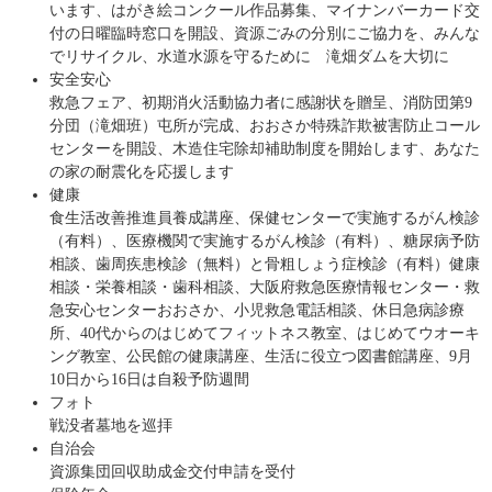
います、はがき絵コンクール作品募集、マイナンバーカード交
付の日曜臨時窓口を開設、資源ごみの分別にご協力を、みんな
でリサイクル、水道水源を守るために 滝畑ダムを大切に
安全安心
救急フェア、初期消火活動協力者に感謝状を贈呈、消防団第9
分団（滝畑班）屯所が完成、おおさか特殊詐欺被害防止コール
センターを開設、木造住宅除却補助制度を開始します、あなた
の家の耐震化を応援します
健康
食生活改善推進員養成講座、保健センターで実施するがん検診
（有料）、医療機関で実施するがん検診（有料）、糖尿病予防
相談、歯周疾患検診（無料）と骨粗しょう症検診（有料）健康
相談・栄養相談・歯科相談、大阪府救急医療情報センター・救
急安心センターおおさか、小児救急電話相談、休日急病診療
所、40代からのはじめてフィットネス教室、はじめてウオーキ
ング教室、公民館の健康講座、生活に役立つ図書館講座、9月
10日から16日は自殺予防週間
フォト
戦没者墓地を巡拝
自治会
資源集団回収助成金交付申請を受付