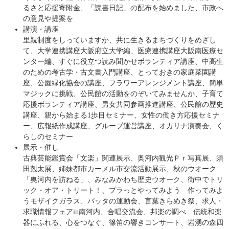
るさと応援寄附金、「読書日記」の配布を始めました、市政へ
の意見や提案を
講演・講座
里親制度をしっていますか、共に生きるまちづくりをめざし
て、大学連携講座大阪府立大学編、医療連携講座大阪南医療セ
ンター編、すぐに役立つ読み聞かせボランティア講座、中高生
のための考古学・古文書入門講座、とっておきの家庭菜園講
座、公園緑化協会の講座、フラワーアレンジメント講座、簡単
マジックに挑戦、公民館の活動をのぞいてみませんか、子育て
応援ボランティア講座、男女共同参画推進講座、公民館の歴史
講座、親から始まる1歩目セミナー、女性の働き方応援セミナ
ー、広報紙作成講座、グループ運営講座、オカリナ演奏会、く
らしのセミナー
展示・催し
古典芸能鑑賞会「文楽」関連展示、奥河内観光Ｐｒ写真展、須
田剋太展、姉妹都市カーメル市交流活動展示、秋のウオーク
「奥河内を訪ねる」、みなみかわち歴史ウオーク、街中でトリ
ック・オア・トリート！、プラっとやってみよう 作ってみよ
うモザイクガラス、バッタの運動会、言葉きらめき祭、求人・
求職情報フェアin南河内、合唱交流会、邦楽の調べ 伝統和楽
器にふれる、心をつなぐ、篠笛の響きコンサート、岩湧の森四