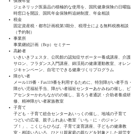
保険年金
ジェネリック医薬品の積極的な使用を、国民健康保険の日曜臨
時窓口を開設、国民年金保険料追納制度、年金相談
税金
固定資産税・都市計画税第3期分、税理士による無料税務相談
（予約制）
事業所
事業継続計画（Bcp）セミナー
高齢者
いきいきフェスタ、公民館の認知症サポーター養成講座、介護
サロン、フラダンス入門講座、錦渓苑の健康運動教室、オレン
ジキャンペーン、自宅でできる健康づくりプログラム
障がい者
メール119番・Fax119番を利用するために、特別障がい者手当・
障がい児福祉手当、障がい者福祉センターあかみねの催し、ピ
アセンターかわちながのの催し、盲ろう者通訳・介助者養成研
修、精神障がい者家族教室
子育て
子ども・子育て総合センターあいっくの催し、地域の子育て
つどいの広場、親子ふれあい教室「いち・に・のジャン
プ！」、こくじらひろば、子育て楽育講座、子どもの健康教
室・相談いろいろ、ひとり親家庭の親などを対象とした就労支