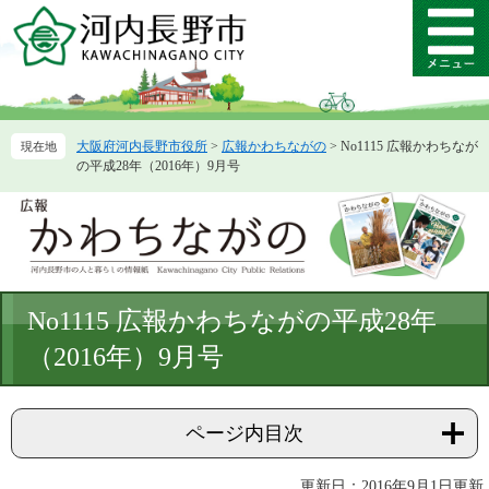
ペ
メ
ー
ニ
メ
ジ
ュ
ニ
の
ー
ュ
先
を
ー
頭
飛
大阪府河内長野市役所
>
広報かわちながの
>
No1115 広報かわちなが
で
ば
の平成28年（2016年）9月号
す。
し
て
本
文
へ
本
No1115 広報かわちながの平成28年
文
（2016年）9月号
ページ内目次
更新日：2016年9月1日更新