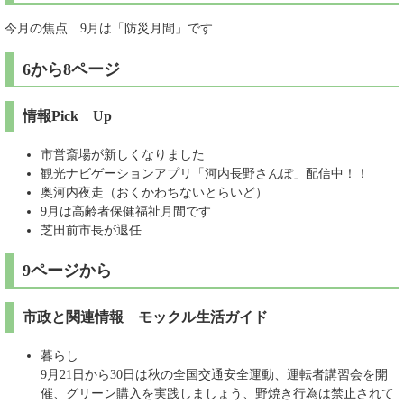
今月の焦点 9月は「防災月間」です
6から8ページ
情報Pick Up
市営斎場が新しくなりました
観光ナビゲーションアプリ「河内長野さんぽ」配信中！！
奥河内夜走（おくかわちないとらいど）
9月は高齢者保健福祉月間です
芝田前市長が退任
9ページから
市政と関連情報 モックル生活ガイド
暮らし
9月21日から30日は秋の全国交通安全運動、運転者講習会を開
催、グリーン購入を実践しましょう、野焼き行為は禁止されて