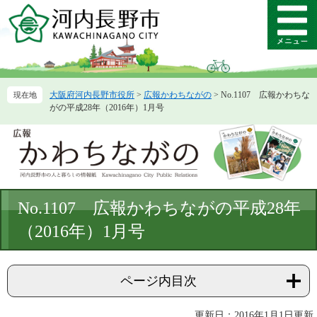
ペ
メ
ー
ニ
メ
ジ
ュ
ニ
の
ー
ュ
先
を
ー
頭
飛
大阪府河内長野市役所
>
広報かわちながの
>
No.1107 広報かわちな
で
ば
がの平成28年（2016年）1月号
す。
し
て
本
文
へ
本
No.1107 広報かわちながの平成28年
文
（2016年）1月号
ページ内目次
更新日：2016年1月1日更新