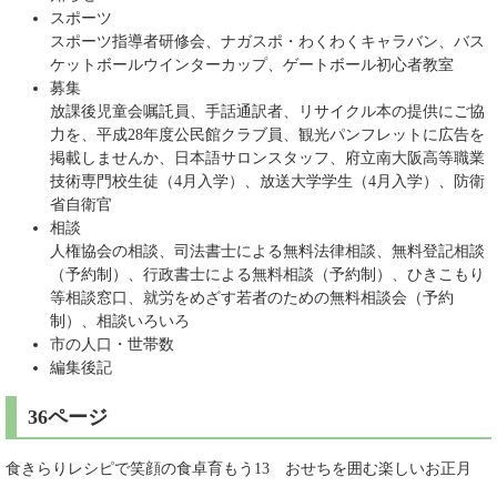
スポーツ
スポーツ指導者研修会、ナガスポ・わくわくキャラバン、バス
ケットボールウインターカップ、ゲートボール初心者教室
募集
放課後児童会嘱託員、手話通訳者、リサイクル本の提供にご協
力を、平成28年度公民館クラブ員、観光パンフレットに広告を
掲載しませんか、日本語サロンスタッフ、府立南大阪高等職業
技術専門校生徒（4月入学）、放送大学学生（4月入学）、防衛
省自衛官
相談
人権協会の相談、司法書士による無料法律相談、無料登記相談
（予約制）、行政書士による無料相談（予約制）、ひきこもり
等相談窓口、就労をめざす若者のための無料相談会（予約
制）、相談いろいろ
市の人口・世帯数
編集後記
36ページ
食きらりレシピで笑顔の食卓育もう13 おせちを囲む楽しいお正月