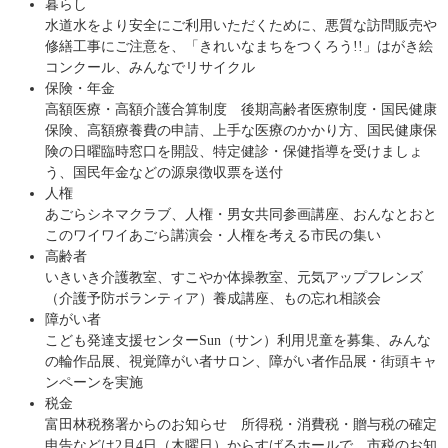
暮らし
水道水をより安全にご利用いただくために、悪質な訪問販売や
修繕工事にご注意を、「きれいなまちをつくろう!!」はがき絵
コンクール、みんなでリサイクル
保険・年金
高額医療・高額介護合算制度 後期高齢者医療制度・国民健康
保険、高額療養費の申請、上手な医療のかかり方、国民健康保
険の日曜臨時窓口を開設、特定健診・保健指導を受けましょ
う、国民年金などの源泉徴収票を送付
人権
あごらシネマクラブ、人権・男女共同参画講座、おんなとおと
このワイワイあごら講演会・人権を考える市民の集い
高齢者
いきいき介護教室、すこやか体操教室、元気アップフレンズ
（介護予防ボランティア）養成講座、もの忘れ相談会
障がい者
こども発達支援センターSun（サン）利用児童を募集、みんな
の輪作品展、視覚障がい者サロン、障がい者作品展・街頭キャ
ンペーンを実施
税金
富田林税務署からのお知らせ 所得税・消費税・贈与税の確定
申告などは2月4日（木曜日）からすばるホールで、市税のお知