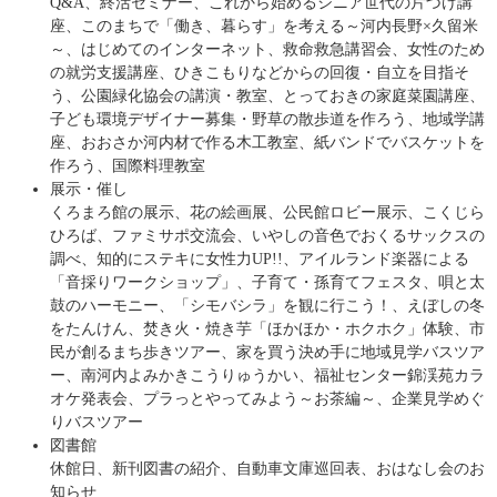
Q&A、終活セミナー、これから始めるシニア世代の片づけ講
座、このまちで「働き、暮らす」を考える～河内長野×久留米
～、はじめてのインターネット、救命救急講習会、女性のため
の就労支援講座、ひきこもりなどからの回復・自立を目指そ
う、公園緑化協会の講演・教室、とっておきの家庭菜園講座、
子ども環境デザイナー募集・野草の散歩道を作ろう、地域学講
座、おおさか河内材で作る木工教室、紙バンドでバスケットを
作ろう、国際料理教室
展示・催し
くろまろ館の展示、花の絵画展、公民館ロビー展示、こくじら
ひろば、ファミサポ交流会、いやしの音色でおくるサックスの
調べ、知的にステキに女性力UP!!、アイルランド楽器による
「音採りワークショップ」、子育て・孫育てフェスタ、唄と太
鼓のハーモニー、「シモバシラ」を観に行こう！、えぼしの冬
をたんけん、焚き火・焼き芋「ほかほか・ホクホク」体験、市
民が創るまち歩きツアー、家を買う決め手に地域見学バスツア
ー、南河内よみかきこうりゅうかい、福祉センター錦渓苑カラ
オケ発表会、プラっとやってみよう～お茶編～、企業見学めぐ
りバスツアー
図書館
休館日、新刊図書の紹介、自動車文庫巡回表、おはなし会のお
知らせ