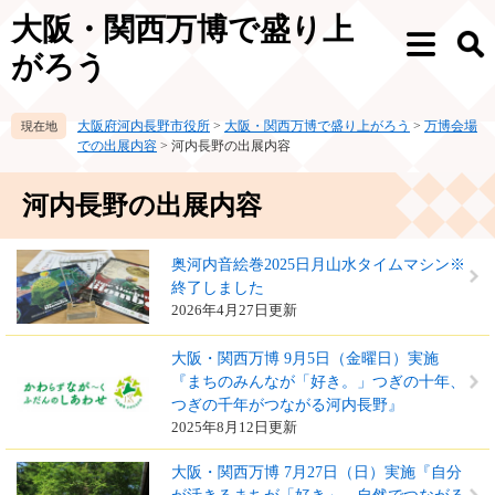
ペ
メ
大阪・関西万博で盛り上
ー
ニ
メ
検
ジ
ュ
がろう
ニ
索
の
ー
ュ
先
を
ー
大阪府河内長野市役所
>
大阪・関西万博で盛り上がろう
>
万博会場
頭
飛
での出展内容
>
河内長野の出展内容
で
ば
す。
し
本
て
河内長野の出展内容
文
本
文
奥河内音絵巻2025日月山水タイムマシン※
へ
終了しました
2026年4月27日更新
大阪・関西万博 9月5日（金曜日）実施
『まちのみんなが「好き。」つぎの十年、
つぎの千年がつながる河内長野』
2025年8月12日更新
大阪・関西万博 7月27日（日）実施『自分