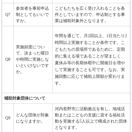
参加者を事前申込
こどもたちを広く受け入れることを条
Q7
制としてもいいで
件としていますので、申込制とする事
すか。
業は補助対象外となります。
年間を通じて、月2回以上、1日当たり2
時間以上実施することが条件です。こ
実施頻度につい
どもたちの居場所であるために、定期
て、決まった曜日
的に集える場であることが望ましく、
Q8
や時間に実施しな
夏休み等の長期休暇中に開催日を増や
いといけないです
して実施することも可です。なお、実
か。
施回数に応じて補助上限額が変わりま
す。
補助対象団体について
河内長野市に活動拠点を有し、地域活
どんな団体が対象
動またはこどもの支援に資する福祉活
Q9
になりますか。
動を実施する5人以上で構成された団体
となります。