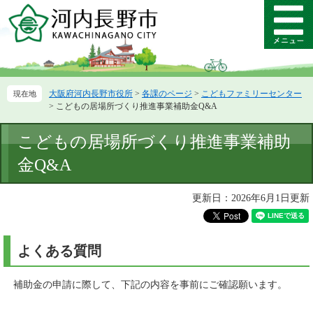
ペ
メ
ー
ニ
メ
ジ
ュ
ニ
の
ー
ュ
先
を
ー
頭
飛
大阪府河内長野市役所
>
各課のページ
>
こどもファミリーセンター
で
ば
>
こどもの居場所づくり推進事業補助金Q&A
す。
し
て
本
こどもの居場所づくり推進事業補助
本
文
文
金Q&A
へ
更新日：2026年6月1日更新
よくある質問
補助金の申請に際して、下記の内容を事前にご確認願います。