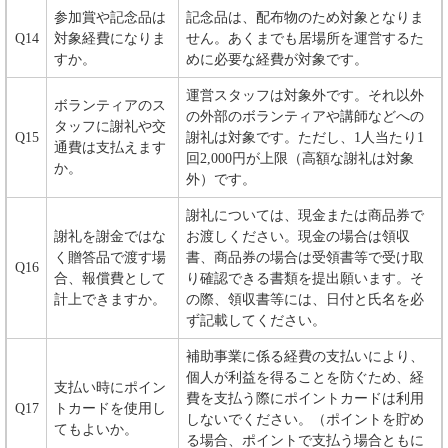
参加賞や記念品は
記念品は、配布物のため対象となりま
Q14
対象経費になりま
せん。あくまでも居場所を運営するた
すか。
めに必要な経費が対象です。
運営スタッフは対象外です。それ以外
ボランティアのス
の外部のボランティアや講師などへの
タッフに謝礼や交
Q15
謝礼は対象です。ただし、1人当たり1
通費は支払えます
回2,000円が上限（高額な謝礼は対象
か。
外）です。
謝礼については、現金または商品券で
謝礼を謝金ではな
お渡しください。現金の場合は領収
く贈答品で渡す場
書、商品券の場合は受領書等で受け取
Q16
合、報償費として
り確認できる書類を提出願います。そ
計上できますか。
の際、領収書等には、日付と氏名を必
ず記載してください。
補助事業に係る経費の支払いにより、
個人が利益を得ることを防ぐため、経
支払い時にポイン
費を支払う際にポイントカードは利用
Q17
トカードを使用し
しないでください。（ポイントを貯め
てもよいか。
る場合、ポイントで支払う場合ともに