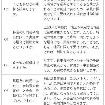
こども会などの運
く居場所を必要とするこどもを受け入
Q3
営も該当します
れることが前提であるため、会員に限
か。
定せず広く受け入れる場合は補助対象
となります。
上記Q3と同様に、地区を限定する場合
特定の町内会や地
は補助対象外となります。ただし、特
区に限って実施す
定の地区に限って広報・周知するよう
Q4
る場合は補助対象
な場合でも、実際に集まったこどもた
となりますか。
ちを、地区に限らず受け入れていただ
ければ、補助対象となります。
可です。食中毒やアレルギー等の事故
食べ物の提供はで
Q5
防止の観点から、保健所へ事前相談の
きますか。
うえ、必要な手続きをお願いします。
補助対象事業は、Q1のとおり、こども
居場所の利用にあ
たちが気軽に利用できることが条件で
たり、参加費や食
あるため、参加費や食事代について
Q6
事代、入会金、登
は、高額とならないよう留意してくだ
録料などを設定し
さい。また、入会金等が高額である場
ていいですか。
合は、補助対象外となります。