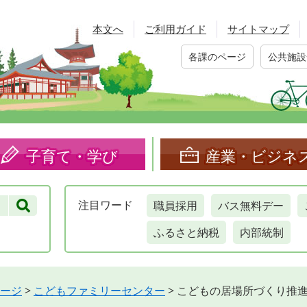
本文へ
ご利用ガイド
サイトマップ
各課のページ
公共施設
子育て・学び
産業・ビジネ
職員採用
バス無料デー
注目
ワード
ふるさと納税
内部統制
ージ
>
こどもファミリーセンター
>
こどもの居場所づくり推