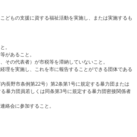
たはこどもの支援に資する福祉活動を実施し、または実施するも
。
こと。
則等があること。
ては、その代表者）が市税等を滞納していないこと。
及び経理を実施し、これを市に報告することができる団体である
年河内長野市条例第22号）第2条第1号に規定する暴力団または
する暴力団員若しくは同条第3号に規定する暴力団密接関係者
た連絡会に参加すること。