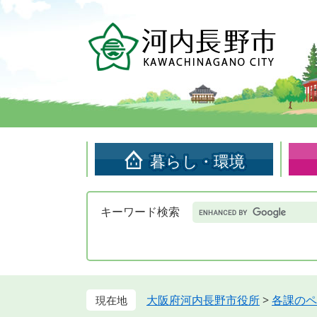
ペ
メ
ー
ニ
ジ
ュ
の
ー
先
を
頭
飛
で
ば
す。
し
て
暮らし・環境
本
文
へ
Google
キーワード検索
カ
ス
タ
ム
検
索
大阪府河内長野市役所
>
各課のペ