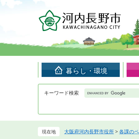
ペ
メ
ー
ニ
ジ
ュ
の
ー
先
を
頭
飛
で
ば
す。
し
て
暮らし・環境
本
文
へ
Google
キーワード検索
カ
ス
タ
ム
検
索
大阪府河内長野市役所
>
各課のペ