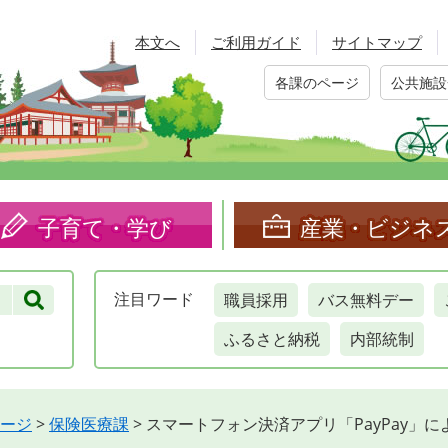
本文へ
ご利用ガイド
サイトマップ
各課のページ
公共施設
子育て・学び
産業・ビジネ
職員採用
バス無料デー
注目
ワード
ふるさと納税
内部統制
ージ
>
保険医療課
>
スマートフォン決済アプリ「PayPay」に