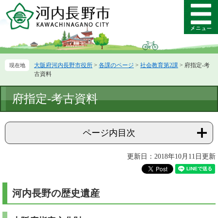
ペ
メ
ー
ニ
メ
ジ
ュ
ニ
の
ー
ュ
先
を
ー
頭
飛
大阪府河内長野市役所
>
各課のページ
>
社会教育第2課
>
府指定-考
で
ば
古資料
す。
し
て
本
府指定-考古資料
本
文
文
へ
ページ内目次
更新日：2018年10月11日更新
河内長野の歴史遺産