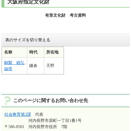
大阪府指定文化財
有形文化財 考古資料
表のサイズを切り替える
名称
時代
所在地
銅製 銭弘
鎌倉
天野
俶塔
このページに関するお問い合わせ先
社会教育第2課
代表
河内長野市原町一丁目1番1号
〒586-8501
河内長野市役所 7階