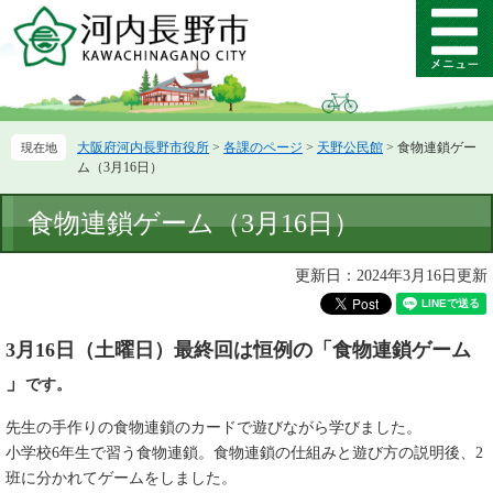
ペ
メ
ー
ニ
メ
ジ
ュ
ニ
の
ー
ュ
先
を
ー
頭
飛
大阪府河内長野市役所
>
各課のページ
>
天野公民館
>
食物連鎖ゲー
で
ば
ム（3月16日）
す。
し
て
本
食物連鎖ゲーム（3月16日）
本
文
文
へ
更新日：2024年3月16日更新
3月
16
日（土曜日）最終回は恒例の「食物連鎖ゲーム​
」
です。
先生の手作りの食物連鎖のカードで遊びながら学びました。
小学校6年生で習う食物連鎖。食物連鎖の仕組みと遊び方の説明後、2
班に分かれてゲームをしました。