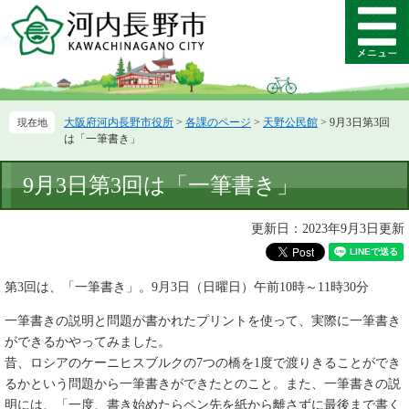
ペ
メ
ー
ニ
メ
ジ
ュ
ニ
の
ー
ュ
先
を
ー
頭
飛
大阪府河内長野市役所
>
各課のページ
>
天野公民館
>
9月3日第3回
で
ば
は「一筆書き」
す。
し
て
本
9月3日第3回は「一筆書き」
本
文
文
へ
更新日：2023年9月3日更新
第3回は、「一筆書き」。9月3日（日曜日）午前10時～11時30分
一筆書きの説明と問題が書かれたプリントを使って、実際に一筆書き
ができるかやってみました。
昔、ロシアのケーニヒスブルクの7つの橋を1度で渡りきることができ
るかという問題から一筆書きができたとのこと。また、一筆書きの説
明には、「一度、書き始めたらペン先を紙から離さずに最後まで書く