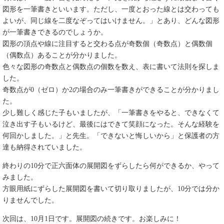
図形を一筆書きといいます。ただし、一度とおった線とは交わっても
よいが、同じ線を二度なぞってはいけません。」とあり、どんな図形
が一筆書きできるのでしょうか。
図形の頂点や線に注目すると交わる点が奇数個（奇数点）と偶数個
（偶数点）あることが分かりました。
色々な図形の奇数点と偶数点の個数を数え、表に書いて法則を探しま
した。
奇数点が0（ゼロ）か2の場合のみ一筆書きができることが分かりまし
た。
少し難しく感じた子もいましたが、「一筆書きをやると、できなくて
泣き出す子もいるけど、最後にはできて笑顔になった。そんな経験を
何回かしました。」と先生。「できないと悔しいから」と保護者の方
達も納得されていました。
終わりの10分で正六面体の展開図をずらしたら何ができるか、やって
みました。
方眼用紙にずらした展開図を書いて切り取りましたが、10分では分か
りませんでした。
次回は、10月1日です。展開図の続きです。お楽しみに！