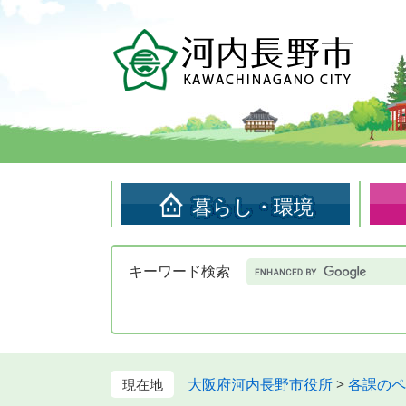
ペ
メ
ー
ニ
ジ
ュ
の
ー
先
を
頭
飛
で
ば
す。
し
て
暮らし・環境
本
文
へ
Google
キーワード検索
カ
ス
タ
ム
検
索
大阪府河内長野市役所
>
各課のペ