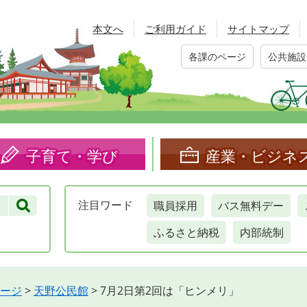
本文へ
ご利用ガイド
サイトマップ
各課のページ
公共施設
子育て・学び
産業・ビジネ
職員採用
バス無料デー
注目
ワード
ふるさと納税
内部統制
ージ
>
天野公民館
>
7月2日第2回は「ヒンメリ」