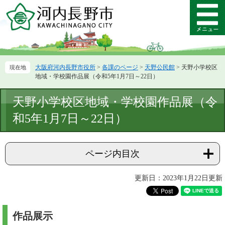
ペ
メ
ー
ニ
メ
ジ
ュ
ニ
の
ー
ュ
先
を
ー
頭
飛
大阪府河内長野市役所
>
各課のページ
>
天野公民館
>
天野小学校区
で
ば
地域・学校園作品展（令和5年1月7日～22日）
す。
し
て
本
天野小学校区地域・学校園作品展（令
本
文
文
和5年1月7日～22日）
へ
ページ内目次
更新日：2023年1月22日更新
作品展示