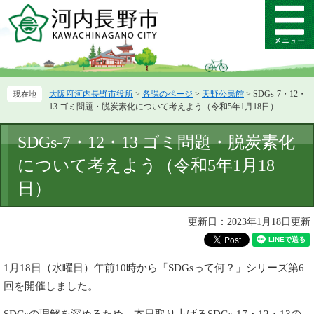
ペ
メ
ー
ニ
メ
ジ
ュ
ニ
の
ー
ュ
先
を
ー
頭
飛
大阪府河内長野市役所
>
各課のページ
>
天野公民館
>
SDGs-7・12・
で
ば
13 ゴミ問題・脱炭素化について考えよう（令和5年1月18日）
す。
し
て
本
SDGs-7・12・13 ゴミ問題・脱炭素化
本
文
文
について考えよう（令和5年1月18
へ
日）
更新日：2023年1月18日更新
1月18日（水曜日）午前10時から「SDGsって何？」シリーズ第6
回を開催しました。
SDGsの理解を深めるため、本日取り上げるSDGs-17・12・13の