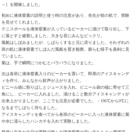
～｝を開催しました。
初めに液体窒素の説明と使う時の注意があり、先生が前の机で、実験
を見せてくれました。
テニスボールを液体窒素が入っているビーカーに漬けて取り出し、下
に落とすと破裂しました。大きな音にみんなビックリ。
風船はしぼみましたが、しばらくすると元に戻りました。それぞれの
班の机に液体窒素でしぼんだ風船を置き観察。膨らむ様子を真剣に見
ていました。
菊は、手で瞬間につかむとバラバラになりました。
次は各班に液体窒素入りのビーカーを置いて、即席のアイスキャンデ
ィを作り。みんなから歓声が上がりました。
ビニール袋に割りばしとジュースを入れ、ビニール袋の端に寄せて三
角にし、ビーカーに入れました。漬けること数分アイスキャンディが
出来上がりましたが、ここでも注意が必要でした。－196℃から0℃に
なるまでしばらく待ちました。
アイスキャンディを食べてから各班のビーカーに入った液体窒素に菊
や水に濡らしたハンカチを入れて実験しました。