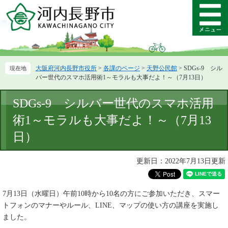
ペ
メ
ー
ニ
メ
ジ
ュ
ニ
の
ー
ュ
先
を
ー
頭
飛
大阪府河内長野市役所
>
各課のページ
>
天野公民館
>
SDGs-9 シル
で
ば
バー世代のスマホ活用術1～モラルも大事だよ！～（7月13日）
す。
し
て
本
SDGs-9 シルバー世代のスマホ活用
本
文
文
術1～モラルも大事だよ！～（7月13
へ
日）
更新日：2022年7月13日更新
7月13日（水曜日）午前10時から10名の方にご参加いただき、スマー
トフォンのマナーやルール、LINE、マップの使い方の講座を実施し
ました。