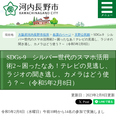
ペ
メ
ー
ニ
メ
ジ
ュ
ニ
の
ー
ュ
先
を
ー
頭
飛
大阪府河内長野市役所
>
各課のページ
>
天野公民館
>
SDGs-9 シル
で
ば
バー世代のスマホ活用術2～困ったなあ！テレビの見逃し、ラジオの
す。
し
聞き逃し、カメラはどう使う？～（令和5年2月8日）
て
本
本
SDGs-9 シルバー世代のスマホ活用
文
文
へ
術2～困ったなあ！テレビの見逃し、
ラジオの聞き逃し、カメラはどう使
う？～（令和5年2月8日）
更新日：2023年2月8日更新
令和5年2月8日（水曜日）午前10時から14名の参加で実施しまし