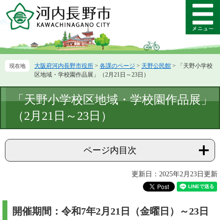
ペ
メ
ー
ニ
メ
ジ
ュ
ニ
の
ー
ュ
先
を
ー
頭
飛
大阪府河内長野市役所
>
各課のページ
>
天野公民館
>
「天野小学校
で
ば
区地域・学校園作品展」（2月21日～23日）
す。
し
て
本
「天野小学校区地域・学校園作品展」
本
文
文
（2月21日～23日）
へ
ページ内目次
更新日：2025年2月23日更新
開催期間：令和7年2月21日（金曜日）～23日