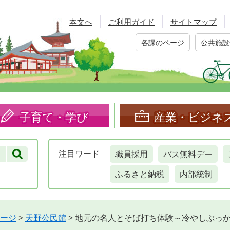
本文へ
ご利用ガイド
サイトマップ
各課のページ
公共施設
子育て・学び
産業・ビジネ
職員採用
バス無料デー
注目
ワード
ふるさと納税
内部統制
ージ
>
天野公民館
>
地元の名人とそば打ち体験～冷やしぶっか