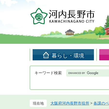
ペ
メ
ー
ニ
ジ
ュ
の
ー
先
を
頭
飛
で
ば
す。
し
て
暮らし・環境
本
文
へ
Google
キーワード検索
カ
ス
タ
ム
検
索
大阪府河内長野市役所
>
各課のペ