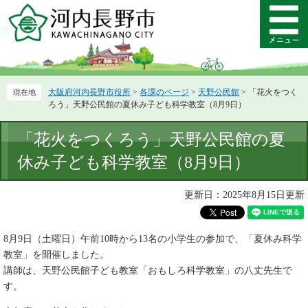
ペ
メ
ー
ニ
メ
ジ
ュ
ニ
の
ー
ュ
先
を
ー
頭
飛
大阪府河内長野市役所
>
各課のページ
>
天野公民館
>
「花火をつく
で
ば
ろう」天野公民館の夏休み子ども科学教室（8月9日）
す。
し
て
本
「花火をつくろう」天野公民館の夏
本
文
文
休み子ども科学教室（8月9日）
へ
更新日：2025年8月15日更新
8月9日（土曜日）午前10時から13名の小学生の参加で、「夏休み科学
教室」を開催しました。
講師は、天野公民館子ども教室「おもしろ科学教室」の八丈先生で
す。