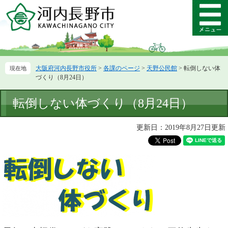
ペ
メ
ー
ニ
メ
ジ
ュ
ニ
の
ー
ュ
先
を
ー
頭
飛
大阪府河内長野市役所
>
各課のページ
>
天野公民館
>
転倒しない体
で
ば
づくり（8月24日）
す。
し
て
本
転倒しない体づくり（8月24日）
本
文
文
へ
更新日：2019年8月27日更新