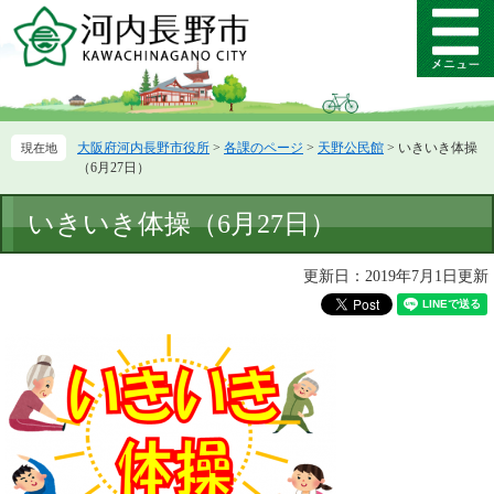
ペ
メ
ー
ニ
メ
ジ
ュ
ニ
の
ー
ュ
先
を
ー
頭
飛
大阪府河内長野市役所
>
各課のページ
>
天野公民館
>
いきいき体操
で
ば
（6月27日）
す。
し
て
本
いきいき体操（6月27日）
本
文
文
へ
更新日：2019年7月1日更新