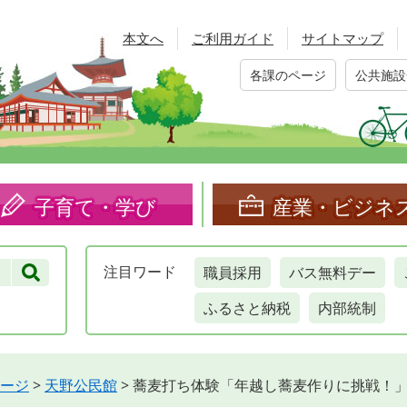
本文へ
ご利用ガイド
サイトマップ
各課のページ
公共施設
子育て・学び
産業・ビジネ
職員採用
バス無料デー
注目
ワード
ふるさと納税
内部統制
ージ
>
天野公民館
>
蕎麦打ち体験「年越し蕎麦作りに挑戦！」