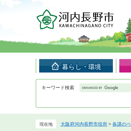
ペ
メ
ー
ニ
ジ
ュ
の
ー
先
を
頭
飛
で
ば
す。
し
て
暮らし・環境
本
文
へ
Google
キーワード検索
カ
ス
タ
ム
検
索
大阪府河内長野市役所
>
各課のペ