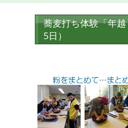
本
蕎麦打ち体験「年越
文
5日）