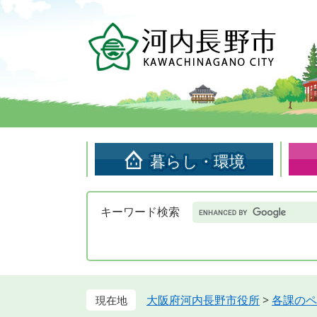
ペ
メ
ー
ニ
ジ
ュ
の
ー
先
を
頭
飛
で
ば
す。
し
て
暮らし・環境
本
文
へ
Google
キーワード検索
カ
ス
タ
ム
検
索
大阪府河内長野市役所
>
各課のペ