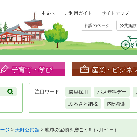
本文へ
ご利用ガイド
サイトマップ
各課のページ
公共施設
子育て・学び
産業・ビジネ
職員採用
バス無料デー
注目
ワード
ふるさと納税
内部統制
ージ
>
天野公民館
>
地球の宝物を磨こう!!（7月31日）