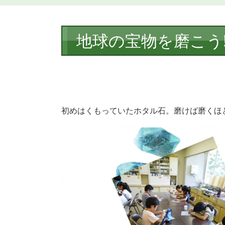
本
地球の宝物を磨こう!
文
初めはくもっていたホタル石。磨けば磨くほ