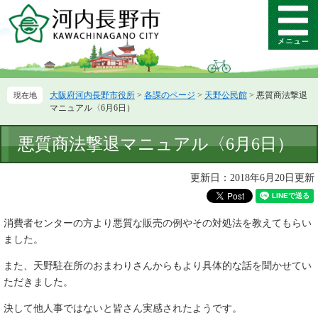
ペ
メ
ー
ニ
メ
ジ
ュ
ニ
の
ー
ュ
先
を
ー
頭
飛
大阪府河内長野市役所
>
各課のページ
>
天野公民館
>
悪質商法撃退
で
ば
マニュアル〈6月6日）
す。
し
て
本
悪質商法撃退マニュアル〈6月6日）
本
文
文
へ
更新日：2018年6月20日更新
消費者センターの方より悪質な販売の例やその対処法を教えてもらい
ました。
また、天野駐在所のおまわりさんからもより具体的な話を聞かせてい
ただきました。
決して他人事ではないと皆さん実感されたようです。