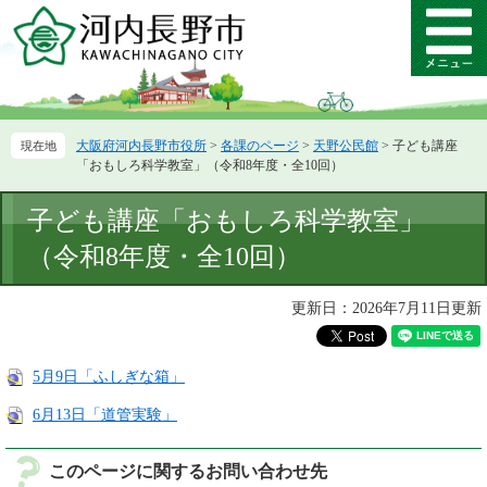
ペ
メ
ー
ニ
メ
ジ
ュ
ニ
の
ー
ュ
先
を
ー
頭
飛
大阪府河内長野市役所
>
各課のページ
>
天野公民館
>
子ども講座
で
ば
「おもしろ科学教室」（令和8年度・全10回）
す。
し
て
本
子ども講座「おもしろ科学教室」
本
文
文
（令和8年度・全10回）
へ
更新日：2026年7月11日更新
5月9日「ふしぎな箱」
6月13日「道管実験」
このページに関するお問い合わせ先