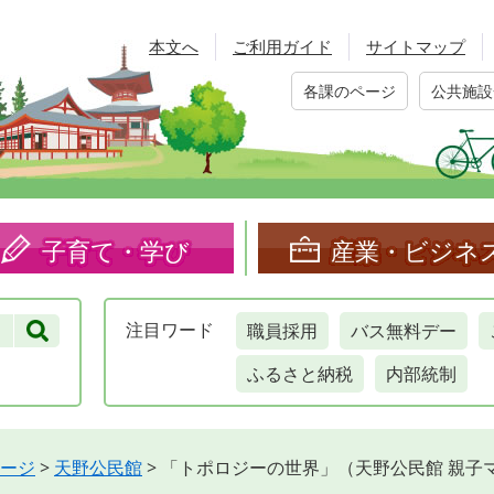
本文へ
ご利用ガイド
サイトマップ
各課のページ
公共施設
子育て・学び
産業・ビジネ
職員採用
バス無料デー
注目
ワード
ふるさと納税
内部統制
ージ
>
天野公民館
>
「トポロジーの世界」（天野公民館 親子