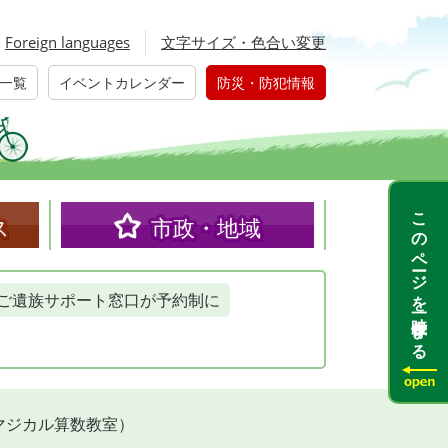
Foreign languages
文字サイズ・色合い変更
一覧
イベントカレンダー
防災・防犯情報
このページを一時保存する
ス
市政・地域
ご遺族サポート窓口が予約制に
マジカル算数教室）