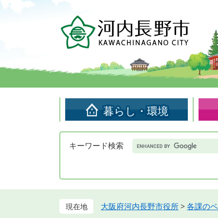
ペ
メ
ー
ニ
ジ
ュ
の
ー
先
を
頭
飛
で
ば
す。
し
て
暮らし・環境
本
文
へ
Google
キーワード検索
カ
ス
タ
ム
検
索
大阪府河内長野市役所
>
各課のペ