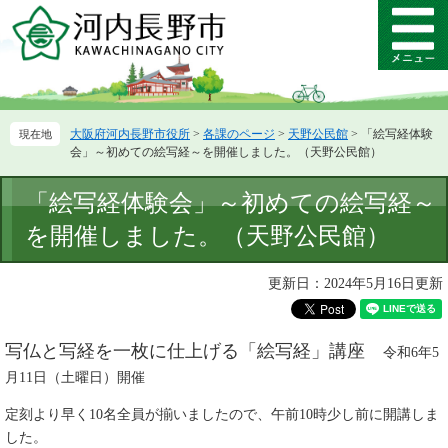
ペ
メ
ー
ニ
メ
ジ
ュ
ニ
の
ー
ュ
先
を
ー
頭
飛
大阪府河内長野市役所
>
各課のページ
>
天野公民館
>
「絵写経体験
で
ば
会」～初めての絵写経～を開催しました。（天野公民館）
す。
し
て
本
「絵写経体験会」～初めての絵写経～
本
文
文
を開催しました。（天野公民館）
へ
更新日：2024年5月16日更新
写仏と写経を一枚に仕上げる「絵写経」講座
令和6年5
月11日（土曜日）
開催​
定刻より早く10名全員が揃いましたので、
午前10時少し前​に
開講しま
した。