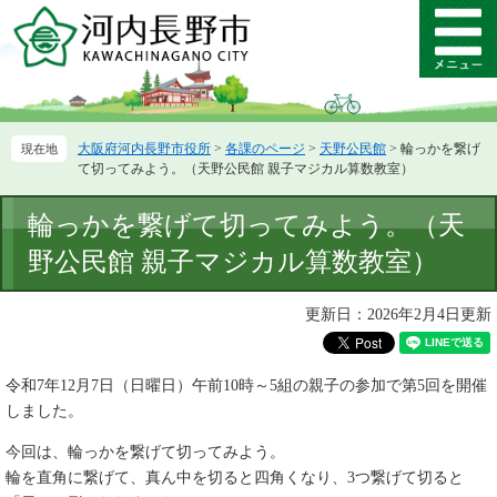
ペ
メ
ー
ニ
メ
ジ
ュ
ニ
の
ー
ュ
先
を
ー
頭
飛
大阪府河内長野市役所
>
各課のページ
>
天野公民館
>
輪っかを繋げ
で
ば
て切ってみよう。（天野公民館 親子マジカル算数教室）
す。
し
て
本
輪っかを繋げて切ってみよう。（天
本
文
文
野公民館 親子マジカル算数教室）
へ
更新日：2026年2月4日更新
令和7年12月7日（日曜日）午前10時～5組の親子の参加で第5回を開催
しました。
今回は、輪っかを繋げて切ってみよう。
輪を直角に繋げて、真ん中を切ると四角くなり、3つ繋げて切ると