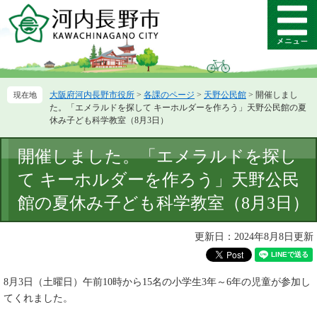
ペ
メ
ー
ニ
メ
ジ
ュ
ニ
の
ー
ュ
先
を
ー
頭
飛
大阪府河内長野市役所
>
各課のページ
>
天野公民館
>
開催しまし
で
ば
た。「エメラルドを探して キーホルダーを作ろう」天野公民館の夏
す。
し
休み子ども科学教室（8月3日）
て
本
本
開催しました。「エメラルドを探し
文
文
へ
て キーホルダーを作ろう」天野公民
館の夏休み子ども科学教室（8月3日）
更新日：2024年8月8日更新
8月3日（土曜日）午前10時から15名の小学生3年～6年の児童が参加し
てくれました。