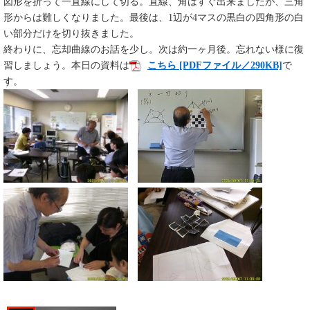
図形を折って一直線にして切る。直線、角はすぐ出来ましたが、三角
形からは難しくなりました。最後は、1辺が4マスの黒白の四角形の白
い部分だけを切り抜きました。
終わりに、忘却曲線のお話を少し。次は約一ヶ月後。忘れない様に復
習しましょう。本日の資料は
こちら [PDFファイル／290KB]
で
す。