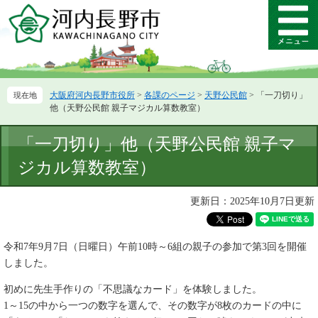
ペ
メ
ー
ニ
メ
ジ
ュ
ニ
の
ー
ュ
先
を
ー
頭
飛
大阪府河内長野市役所
>
各課のページ
>
天野公民館
>
「一刀切り」
で
ば
他（天野公民館 親子マジカル算数教室）
す。
し
て
本
「一刀切り」他（天野公民館 親子マ
本
文
文
ジカル算数教室）
へ
更新日：2025年10月7日更新
令和7年9月7日（日曜日）午前10時～6組の親子の参加で第3回を開催
しました。
初めに先生手作りの「不思議なカード」を体験しました。
1～15の中から一つの数字を選んで、その数字が8枚のカードの中に