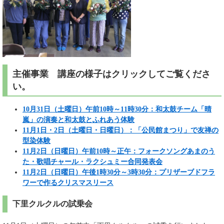
主催事業 講座の様子はクリックしてご覧くださ
い。​
10月31日（土曜日）午前10時～11時30分：和太鼓チーム「晴
嵐」の演奏と和太鼓とふれあう体験​
11月1日・2日（土曜日・日曜日）：「公民館まつり」で友禅の
型染体験
11月2日（日曜日）午前10時～正午：フォークソングあまのう
た・歌唱チャール・ラクシュミー合同発表会
11月2日（日曜日）午後1時30分～3時30分：プリザーブドフラ
ワーで作るクリスマスリース
下里クルクルの試乗会