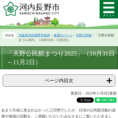
ペ
メ
ー
ニ
メ
ジ
ュ
ニ
の
ー
ュ
先
を
ー
頭
飛
大阪府河内長野市役所
>
各課のページ
>
天野公民館
>
「天野公民館
で
ば
まつり2025」（10月31日～11月2日）
す。
し
て
本
「天野公民館まつり2025」（10月31日
本
文
文
～11月2日）
へ
ページ内目次
更新日：2025年11月8日更新
あまり天候に恵まれなかった三日間でしたが、日頃の公民館活動の成
果や地域の活動を、ご来館いただいたみなさまにご覧いただきまし