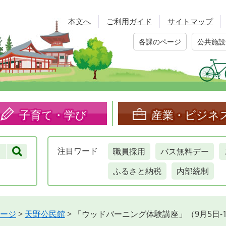
本文へ
ご利用ガイド
サイトマップ
各課のページ
公共施設
子育て・学び
産業・ビジネ
職員採用
バス無料デー
注目
ワード
ふるさと納税
内部統制
ージ
>
天野公民館
>
「ウッドバーニング体験講座」（9月5日-1