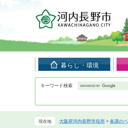
ペ
メ
ー
ニ
ジ
ュ
の
ー
先
を
頭
飛
で
ば
す。
し
て
暮らし・環境
本
文
へ
Google
キーワード検索
カ
ス
タ
ム
検
索
大阪府河内長野市役所
>
各課のペ