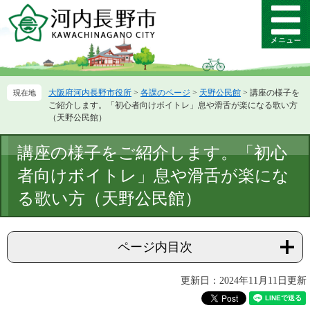
ペ
メ
ー
ニ
メ
ジ
ュ
ニ
の
ー
ュ
先
を
ー
頭
飛
大阪府河内長野市役所
>
各課のページ
>
天野公民館
>
講座の様子を
で
ば
ご紹介します。「初心者向けボイトレ」息や滑舌が楽になる歌い方
す。
し
（天野公民館）
て
本
本
講座の様子をご紹介します。「初心
文
文
へ
者向けボイトレ」息や滑舌が楽にな
る歌い方（天野公民館）
ページ内目次
更新日：2024年11月11日更新