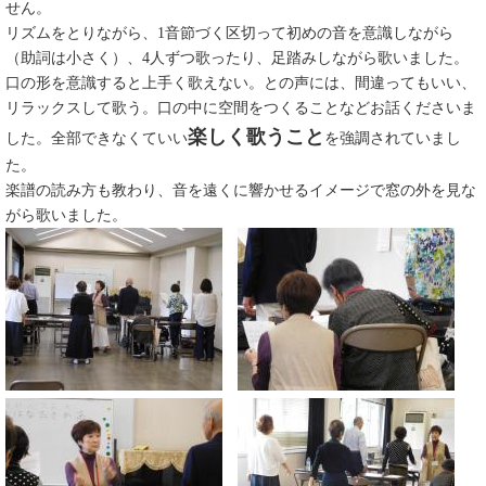
せん。
リズムをとりながら、1音節づく区切って初めの音を意識しながら
（助詞は小さく）、4人ずつ歌ったり、足踏みしながら歌いました。
口の形を意識すると上手く歌えない。との声には、間違ってもいい、
リラックスして歌う。口の中に空間をつくることなどお話くださいま
楽しく歌うこと
した。全部できなくていい
を強調されていまし
た。
楽譜の読み方も教わり、音を遠くに響かせるイメージで窓の外を見な
がら歌いました。