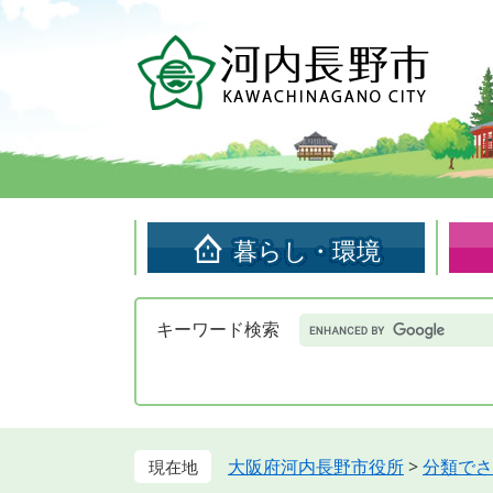
ペ
メ
ー
ニ
ジ
ュ
の
ー
先
を
頭
飛
で
ば
す。
し
て
暮らし・環境
本
文
へ
Google
キーワード検索
カ
ス
タ
ム
検
索
大阪府河内長野市役所
>
分類でさ