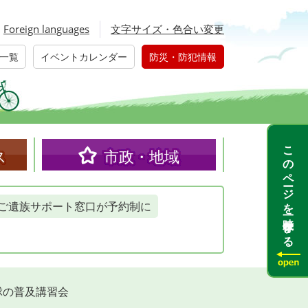
Foreign languages
文字サイズ・色合い変更
一覧
イベントカレンダー
防災・防犯情報
このページを一時保存する
ス
市政・地域
ご遺族サポート窓口が予約制に
球の普及講習会