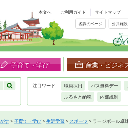
本文へ
ご利用ガイド
サイトマップ
各課のページ
公共施設
子育て・学び
産業・ビジネ
職員採用
バス無料デー
注目
ワード
ふるさと納税
内部統制
がす
>
子育て・学び
>
生涯学習
>
スポーツ
>
ラージボール卓