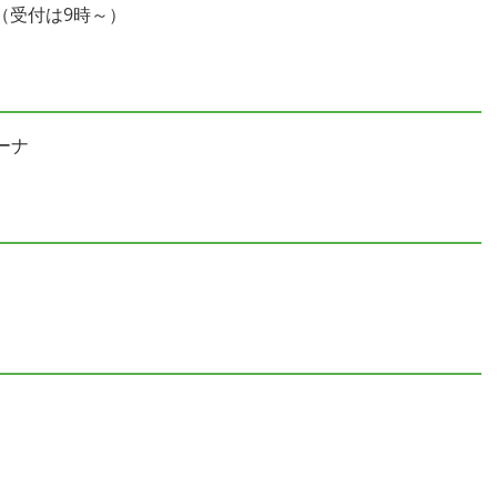
時（受付は9時～）
ーナ