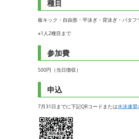
種目
板キック・自由形・平泳ぎ・背泳ぎ・バタフ
※1人2種目まで
参加費
500円（当日徴収）
申込
7月31日までに下記QRコードまたは
水泳連盟