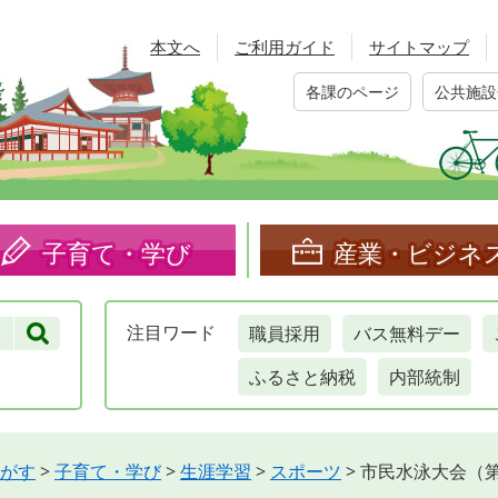
本文へ
ご利用ガイド
サイトマップ
各課のページ
公共施設
子育て・学び
産業・ビジネ
職員採用
バス無料デー
注目
ワード
ふるさと納税
内部統制
がす
>
子育て・学び
>
生涯学習
>
スポーツ
>
市民水泳大会（第