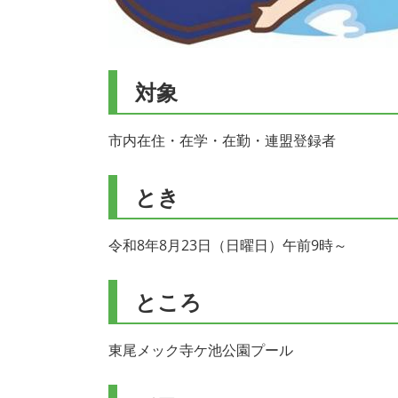
対象
市内在住・在学・在勤・連盟登録者
とき
令和8年8月23日（日曜日）午前9時～
ところ
東尾メック寺ケ池公園プール