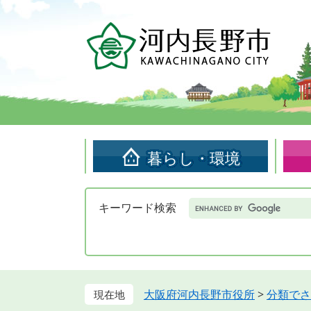
ペ
メ
ー
ニ
ジ
ュ
の
ー
先
を
頭
飛
で
ば
す。
し
て
暮らし・環境
本
文
へ
Google
キーワード検索
カ
ス
タ
ム
検
索
大阪府河内長野市役所
>
分類でさ