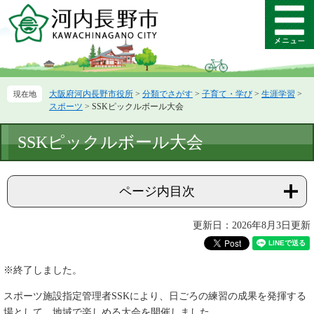
ペ
メ
ー
ニ
メ
ジ
ュ
ニ
の
ー
ュ
先
を
ー
頭
飛
大阪府河内長野市役所
>
分類でさがす
>
子育て・学び
>
生涯学習
>
で
ば
スポーツ
>
SSKピックルボール大会
す。
し
て
本
SSKピックルボール大会
本
文
文
へ
ページ内目次
更新日：2026年8月3日更新
※終了しました。
スポーツ施設指定管理者SSKにより、日ごろの練習の成果を発揮する
場として、地域で楽しめる大会を開催しました。