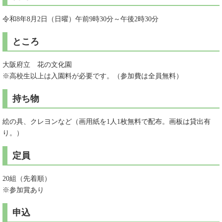
令和8年8月2日（日曜）午前9時30分～午後2時30分
ところ
大阪府立 花の文化園
※高校生以上は入園料が必要です。（参加費は全員無料）
持ち物
絵の具、クレヨンなど（画用紙を1人1枚無料で配布。画板は貸出有
り。）
定員
20組（先着順）
※参加賞あり
申込