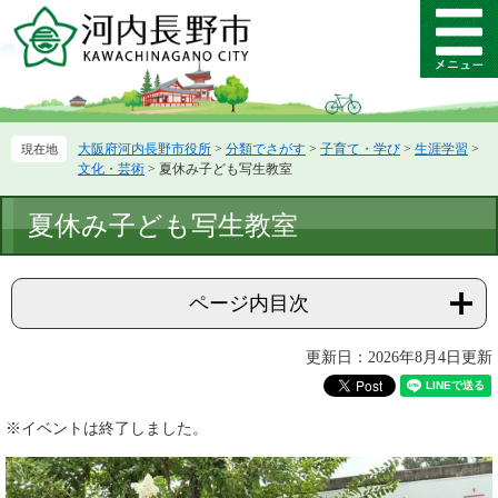
ペ
メ
ー
ニ
メ
ジ
ュ
ニ
の
ー
ュ
先
を
ー
頭
飛
大阪府河内長野市役所
>
分類でさがす
>
子育て・学び
>
生涯学習
>
で
ば
文化・芸術
>
夏休み子ども写生教室
す。
し
て
本
夏休み子ども写生教室
本
文
文
へ
ページ内目次
更新日：2026年8月4日更新
※イベントは終了しました。