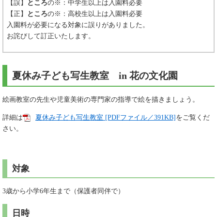
【誤】
ところ
の※：中学生以上は入園料必要
【正】
ところ
の※：高校生以上は入園料必要
入園料が必要になる対象に誤りがありました。
お詫びして訂正いたします。
夏休み子ども写生教室 in 花の文化園
絵画教室の先生や児童美術の専門家の指導で絵を描きましょう。
詳細は
夏休み子ども写生教室 [PDFファイル／391KB]
をご覧くだ
さい。
対象
3歳から小学6年生まで（保護者同伴で）
日時