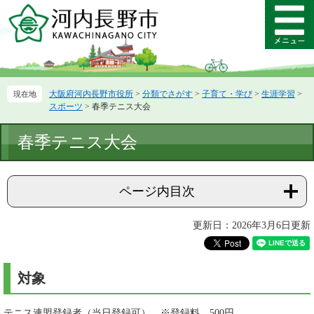
ペ
メ
ー
ニ
メ
ジ
ュ
ニ
の
ー
ュ
先
を
ー
頭
飛
大阪府河内長野市役所
>
分類でさがす
>
子育て・学び
>
生涯学習
>
で
ば
スポーツ
>
春季テニス大会
す。
し
て
本
春季テニス大会
本
文
文
へ
ページ内目次
更新日：2026年3月6日更新
対象
テニス連盟登録者（当日登録可） ※登録料 500円