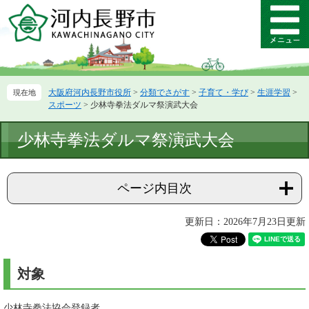
ペ
メ
ー
ニ
メ
ジ
ュ
ニ
の
ー
ュ
先
を
ー
頭
飛
大阪府河内長野市役所
>
分類でさがす
>
子育て・学び
>
生涯学習
>
で
ば
スポーツ
>
少林寺拳法ダルマ祭演武大会
す。
し
て
本
少林寺拳法ダルマ祭演武大会
本
文
文
へ
ページ内目次
更新日：2026年7月23日更新
対象
少林寺拳法協会登録者