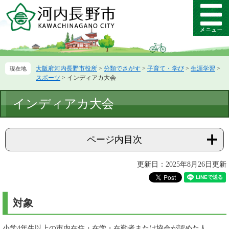
ペ
メ
ー
ニ
メ
ジ
ュ
ニ
の
ー
ュ
先
を
ー
頭
飛
大阪府河内長野市役所
>
分類でさがす
>
子育て・学び
>
生涯学習
>
で
ば
スポーツ
>
インディアカ大会
す。
し
て
本
インディアカ大会
本
文
文
へ
ページ内目次
更新日：2025年8月26日更新
対象
小学4年生以上の市内在住・在学・在勤者または協会が認めた人