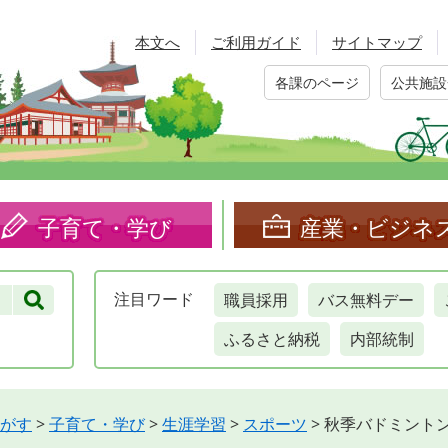
本文へ
ご利用ガイド
サイトマップ
各課のページ
公共施設
子育て・学び
産業・ビジネ
職員採用
バス無料デー
注目
ワード
ふるさと納税
内部統制
がす
>
子育て・学び
>
生涯学習
>
スポーツ
>
秋季バドミント