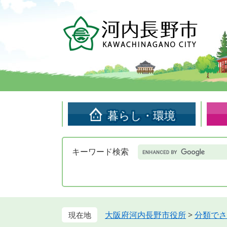
ペ
メ
ー
ニ
ジ
ュ
の
ー
先
を
頭
飛
で
ば
す。
し
て
暮らし・環境
本
文
へ
Google
キーワード検索
カ
ス
タ
ム
検
索
大阪府河内長野市役所
>
分類でさ