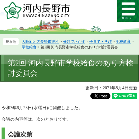
ペ
メ
ー
ニ
メ
ジ
ュ
ニ
の
ー
ュ
先
を
ー
頭
飛
大阪府河内長野市役所
>
分類でさがす
>
子育て・学び
>
学校教育
>
で
ば
学校給食
>
第2回 河内長野市学校給食のあり方検討委員会
す。
し
て
本
第2回 河内長野市学校給食のあり方検
本
文
文
討委員会
へ
更新日：2021年8月4日更新
令和3年6月23日(水曜日)に開催しました。
会議の内容等は、次のとおりです。
会議次第