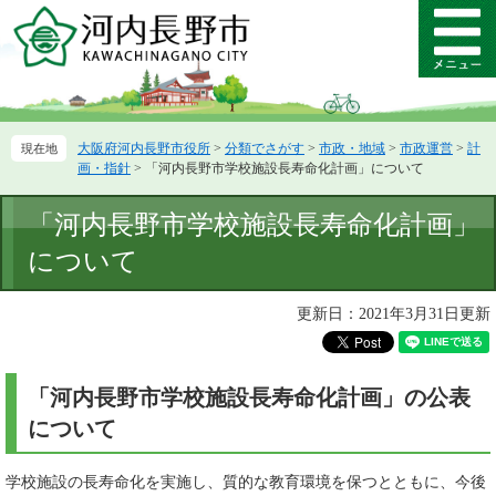
ペ
メ
ー
ニ
メ
ジ
ュ
ニ
の
ー
ュ
先
を
ー
頭
飛
大阪府河内長野市役所
>
分類でさがす
>
市政・地域
>
市政運営
>
計
で
ば
画・指針
>
「河内長野市学校施設長寿命化計画」について
す。
し
て
本
「河内長野市学校施設長寿命化計画」
本
文
文
について
へ
更新日：2021年3月31日更新
「河内長野市学校施設長寿命化計画」の公表
について
学校施設の長寿命化を実施し、質的な教育環境を保つとともに、今後