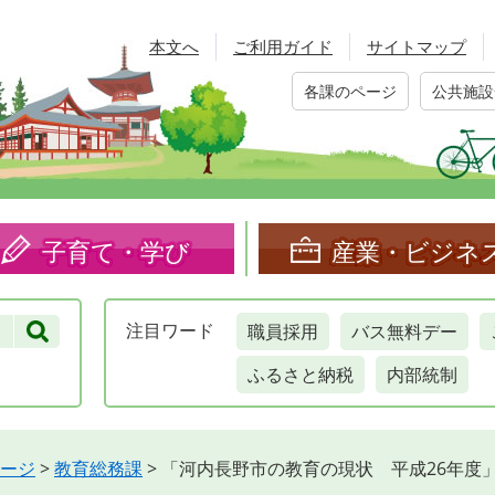
本文へ
ご利用ガイド
サイトマップ
各課のページ
公共施設
子育て・学び
産業・ビジネ
職員採用
バス無料デー
注目
ワード
ふるさと納税
内部統制
ージ
>
教育総務課
>
「河内長野市の教育の現状 平成26年度