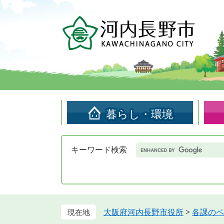
ペ
メ
ー
ニ
ジ
ュ
の
ー
先
を
頭
飛
で
ば
す。
し
て
暮らし・環境
本
文
へ
Google
キーワード検索
カ
ス
タ
ム
検
索
大阪府河内長野市役所
>
各課のペ