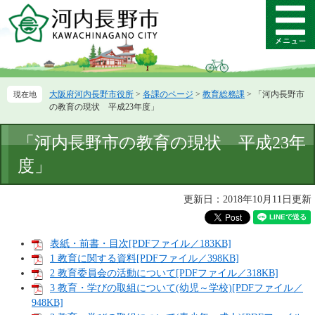
ペ
メ
ー
ニ
メ
ジ
ュ
ニ
の
ー
ュ
先
を
ー
頭
飛
大阪府河内長野市役所
>
各課のページ
>
教育総務課
>
「河内長野市
で
ば
の教育の現状 平成23年度」
す。
し
て
本
「河内長野市の教育の現状 平成23年
本
文
文
度」
へ
更新日：2018年10月11日更新
表紙・前書・目次[PDFファイル／183KB]
1 教育に関する資料[PDFファイル／398KB]
2 教育委員会の活動について[PDFファイル／318KB]
3 教育・学びの取組について(幼児～学校)[PDFファイル／
948KB]