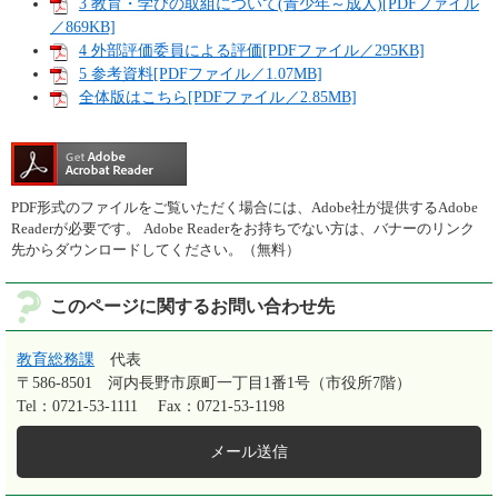
3 教育・学びの取組について(青少年～成人)[PDFファイル
／869KB]
4 外部評価委員による評価[PDFファイル／295KB]
5 参考資料[PDFファイル／1.07MB]
全体版はこちら[PDFファイル／2.85MB]
PDF形式のファイルをご覧いただく場合には、Adobe社が提供するAdobe
Readerが必要です。
Adobe Readerをお持ちでない方は、バナーのリンク
先からダウンロードしてください。（無料）
このページに関するお問い合わせ先
教育総務課
代表
〒586-8501
河内長野市原町一丁目1番1号（市役所7階）
Tel：0721-53-1111
Fax：0721-53-1198
メール送信