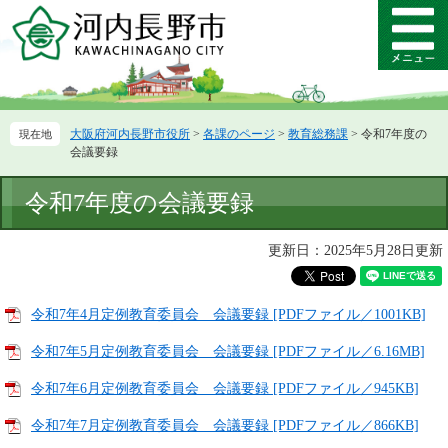
ペ
メ
ー
ニ
メ
ジ
ュ
ニ
の
ー
ュ
先
を
ー
頭
飛
大阪府河内長野市役所
>
各課のページ
>
教育総務課
>
令和7年度の
で
ば
会議要録
す。
し
て
本
令和7年度の会議要録
本
文
文
へ
更新日：2025年5月28日更新
令和7年4月定例教育委員会 会議要録 [PDFファイル／1001KB]
令和7年5月定例教育委員会 会議要録 [PDFファイル／6.16MB]
令和7年6月定例教育委員会 会議要録 [PDFファイル／945KB]
令和7年7月定例教育委員会 会議要録 [PDFファイル／866KB]