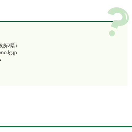
役所2階）
no.lg.jp
6