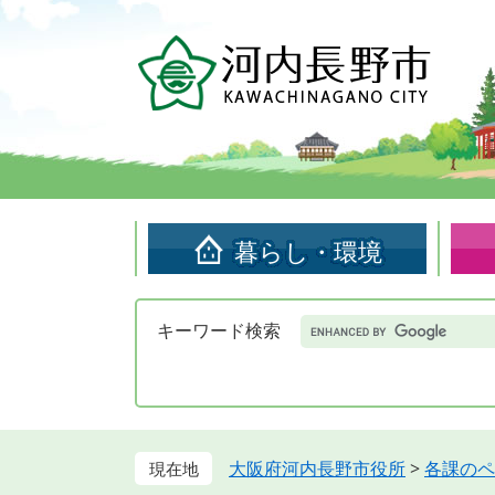
ペ
メ
ー
ニ
ジ
ュ
の
ー
先
を
頭
飛
で
ば
す。
し
て
暮らし・環境
本
文
へ
Google
キーワード検索
カ
ス
タ
ム
検
索
大阪府河内長野市役所
>
各課のペ