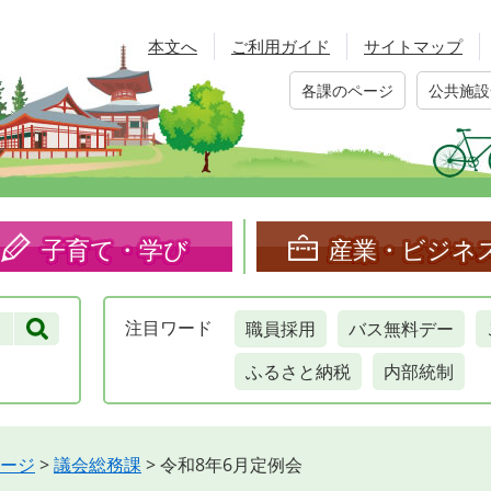
本文へ
ご利用ガイド
サイトマップ
各課のページ
公共施設
子育て・学び
産業・ビジネ
職員採用
バス無料デー
注目
ワード
ふるさと納税
内部統制
ージ
>
議会総務課
>
令和8年6月定例会