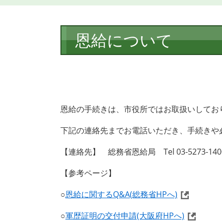
本
恩給について
文
恩給の手続きは、市役所ではお取扱いしてお
下記の連絡先までお電話いただき、手続きや
【連絡先】 総務省恩給局 Tel 03-5273-140
【参考ページ】
○
恩給に関するQ&A(総務省HPへ)
○
軍歴証明の交付申請(大阪府HPへ)