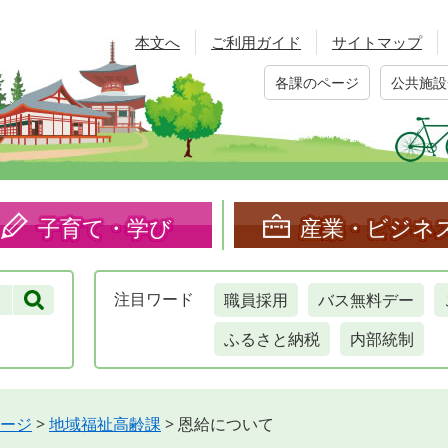
本文へ
ご利用ガイド
サイトマップ
各課のページ
公共施設
子育て・学び
産業・ビジネ
職員採用
バス無料デー
注目
ワード
ふるさと納税
内部統制
ージ
>
地域福祉高齢課
>
恩給について