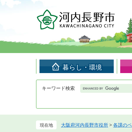
ペ
メ
ー
ニ
ジ
ュ
の
ー
先
を
頭
飛
で
ば
す。
し
て
暮らし・環境
本
文
へ
Google
キーワード検索
カ
ス
タ
ム
検
索
大阪府河内長野市役所
>
各課のペ