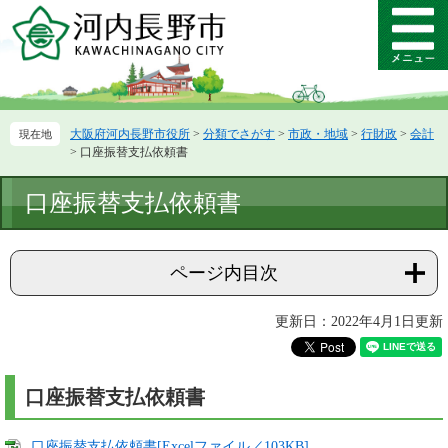
ペ
メ
ー
ニ
メ
ジ
ュ
ニ
の
ー
ュ
先
を
ー
頭
飛
大阪府河内長野市役所
>
分類でさがす
>
市政・地域
>
行財政
>
会計
で
ば
>
口座振替支払依頼書
す。
し
て
本
口座振替支払依頼書
本
文
文
へ
ページ内目次
更新日：2022年4月1日更新
口座振替支払依頼書
口座振替支払依頼書[Excelファイル／103KB]